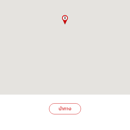
นำทาง