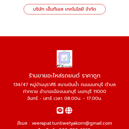
บริษัท เอ็มทีเอส เทคโนโลยี จำกัด
ร้านขายอะไหล่รถยนต์ ราคาถูก
134/47 หมู่บ้านบุราศิริ สนามบินน้ำ ถนนนนทบุรี ตำบล
ท่าทราย อำเภอเมืองนนทบุรี นนทบุรี 11000
จันทร์ - เสาร์ เวลา 08.00น. - 17.00น.
อีเมล :
veerapat.tuntiwetyakorn@gmail.com