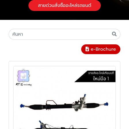
สายด่วนสั่งซื้ออะไหล่รถยนต์
e-Brochure