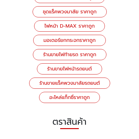
ชุดแร็คพวงมาลัย ราคาถูก
ไฟหน้า D-MAX ราคาถูก
มอเตอร์ยกกระจกราคาถูก
ร้านขายไฟท้ายรถ ราคาถูก
ร้านขายไฟหน้ารถยนต์
ร้านขายแร็คพวงมาลัยรถยนต์
อะไหล่แท็กซี่ราคาถูก
ตราสินค้า