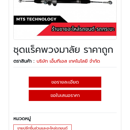
ชุดแร็คพวงมาลัย ราคาถูก
ตราสินค้า :
บริษัท เอ็มทีเอส เทคโนโลยี จำกัด
ขอรายละเอียด
ขอใบเสนอราคา
หมวดหมู่
ขายปลีกชิ้นส่วนและอะไหล่รถยนต์