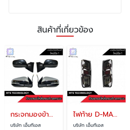
สินค้าที่เกี่ยวข้อง
กระจกมองข้างรถยนต์
ไฟท้าย D-MAX ราคาถูก
บริษัท เอ็มทีเอส
บริษัท เอ็มทีเอส