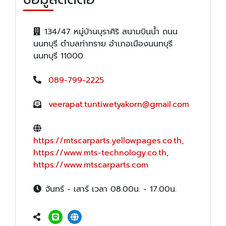
134/47 หมู่บ้านบุราศิริ สนามบินน้ำ ถนน
นนทบุรี ตำบลท่าทราย อำเภอเมืองนนทบุรี
นนทบุรี 11000
089-799-2225
veerapat.tuntiwetyakorn@gmail.com
https://mtscarparts.yellowpages.co.th
,
https://www.mts-technology.co.th
,
https://www.mtscarparts.com
จันทร์ - เสาร์ เวลา 08.00น. - 17.00น.