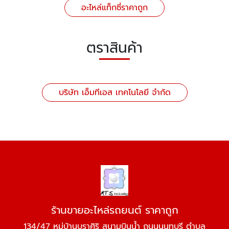
อะไหล่แท็กซี่ราคาถูก
ตราสินค้า
บริษัท เอ็มทีเอส เทคโนโลยี จำกัด
ร้านขายอะไหล่รถยนต์ ราคาถูก
134/47 หมู่บ้านบุราศิริ สนามบินน้ำ ถนนนนทบุรี ตำบล