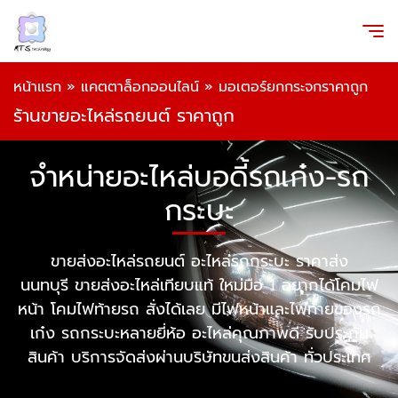
หน้าแรก
»
แคตตาล็อกออนไลน์
»
มอเตอร์ยกกระจกราคาถูก
ร้านขายอะไหล่รถยนต์ ราคาถูก
จำหน่ายอะไหล่บอดี้รถเก๋ง-รถ
กระบะ
ขายส่งอะไหล่รถยนต์ อะไหล่รถกระบะ ราคาส่ง
นนทบุรี ขายส่งอะไหล่เทียบแท้ ใหม่มือ 1 อยากได้โคมไฟ
หน้า โคมไฟท้ายรถ สั่งได้เลย มีไฟหน้าและไฟท้ายของรถ
เก๋ง รถกระบะหลายยี่ห้อ อะไหล่คุณภาพดี รับประกัน
สินค้า บริการจัดส่งผ่านบริษัทขนส่งสินค้า ทั่วประเทศ