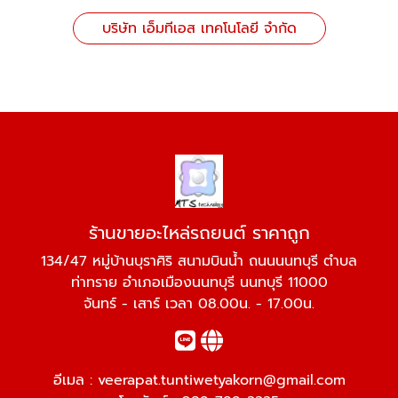
บริษัท เอ็มทีเอส เทคโนโลยี จำกัด
ร้านขายอะไหล่รถยนต์ ราคาถูก
134/47 หมู่บ้านบุราศิริ สนามบินน้ำ ถนนนนทบุรี ตำบล
ท่าทราย อำเภอเมืองนนทบุรี นนทบุรี 11000
จันทร์ - เสาร์ เวลา 08.00น. - 17.00น.
อีเมล :
veerapat.tuntiwetyakorn@gmail.com