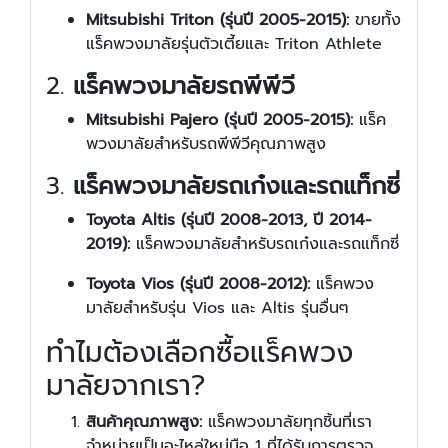
Mitsubishi Triton (รุ่นปี 2005-2015):
ขายทั้ง
แร็คพวงมาลัยรุ่นตัวเตี้ยและ Triton Athlete
2.
แร็คพวงมาลัยรถพีพีวี
Mitsubishi Pajero (รุ่นปี 2005-2015):
แร็ค
พวงมาลัยสำหรับรถพีพีวีคุณภาพสูง
3.
แร็คพวงมาลัยรถเก๋งและรถแท็กซี่
Toyota Altis (รุ่นปี 2008-2013, ปี 2014-
2019):
แร็คพวงมาลัยสำหรับรถเก๋งและรถแท็กซี่
Toyota Vios (รุ่นปี 2008-2012):
แร็คพวง
มาลัยสำหรับรุ่น Vios และ Altis รุ่นอื่นๆ
ทำไมต้องเลือกซื้อแร็คพวง
มาลัยจากเรา?
สินค้าคุณภาพสูง:
แร็คพวงมาลัยทุกชิ้นที่เรา
จำหน่ายเป็นอะไหล่ใหม่มือ 1 ที่ได้รับการตรวจ