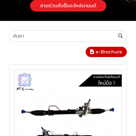
สายด่วนสั่งซื้ออะไหล่รถยนต์
e-Brochure